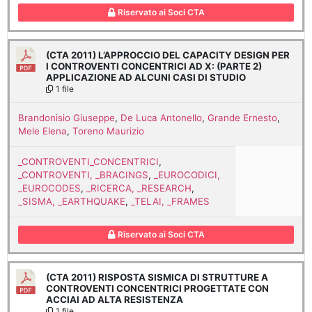
Riservato ai Soci CTA
(CTA 2011) L’APPROCCIO DEL CAPACITY DESIGN PER
I CONTROVENTI CONCENTRICI AD X: (PARTE 2)
APPLICAZIONE AD ALCUNI CASI DI STUDIO
1 file
Brandonisio Giuseppe
,
De Luca Antonello
,
Grande Ernesto
,
Mele Elena
,
Toreno Maurizio
_CONTROVENTI_CONCENTRICI
,
_CONTROVENTI, _BRACINGS
,
_EUROCODICI,
_EUROCODES
,
_RICERCA, _RESEARCH
,
_SISMA, _EARTHQUAKE
,
_TELAI, _FRAMES
Riservato ai Soci CTA
(CTA 2011) RISPOSTA SISMICA DI STRUTTURE A
CONTROVENTI CONCENTRICI PROGETTATE CON
ACCIAI AD ALTA RESISTENZA
1 file