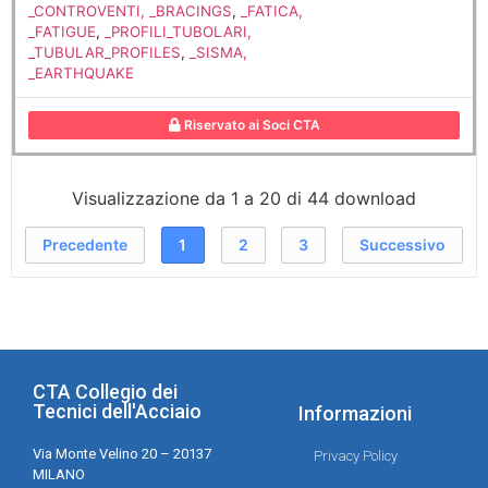
_CONTROVENTI, _BRACINGS
,
_FATICA,
_FATIGUE
,
_PROFILI_TUBOLARI,
_TUBULAR_PROFILES
,
_SISMA,
_EARTHQUAKE
Riservato ai Soci CTA
Visualizzazione da 1 a 20 di 44 download
Precedente
1
2
3
Successivo
CTA Collegio dei
Tecnici dell'Acciaio
Informazioni
Via Monte Velino 20 – 20137
Privacy Policy
MILANO