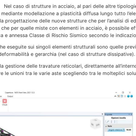
Nel caso di strutture in acciaio, al pari delle altre tipologi
eari mediante modellazione a plasticità diffusa lungo tutto l’
 progettazione delle nuove strutture che per l’analisi di edifi
o che per quelle miste con elementi in acciaio, è possibile ef
ica e annessa Classe di Rischio Sismico secondo le indicazio
fiche eseguite sui singoli elementi strutturali sono quelle p
 deformabilità e gerarchia (nel caso di strutture dissipative).
lla gestione delle travature reticolari, direttamente all’inte
 le unioni tra le varie aste scegliendo tra le molteplici so