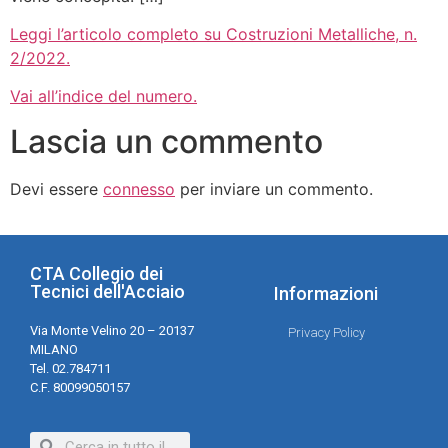
Leggi l’articolo completo su Costruzioni Metalliche, n.
2/2022.
Vai all’indice del numero.
Lascia un commento
Devi essere
connesso
per inviare un commento.
CTA Collegio dei
Tecnici dell'Acciaio
Informazioni
Via Monte Velino 20 – 20137
Privacy Policy
MILANO
Tel. 02.784711
C.F. 80099050157