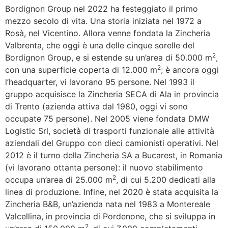
Bordignon Group nel 2022 ha festeggiato il primo
mezzo secolo di vita. Una storia iniziata nel 1972 a
Rosà, nel Vicentino. Allora venne fondata la Zincheria
Valbrenta, che oggi è una delle cinque sorelle del
2
Bordignon Group, e si estende su un’area di 50.000 m
,
2
con una superficie coperta di 12.000 m
; è ancora oggi
l’headquarter, vi lavorano 95 persone. Nel 1993 il
gruppo acquisisce la Zincheria SECA di Ala in provincia
di Trento (azienda attiva dal 1980, oggi vi sono
occupate 75 persone). Nel 2005 viene fondata DMW
Logistic Srl, società di trasporti funzionale alle attività
aziendali del Gruppo con dieci camionisti operativi. Nel
2012 è il turno della Zincheria SA a Bucarest, in Romania
(vi lavorano ottanta persone): il nuovo stabilimento
2
occupa un’area di 25.000 m
, di cui 5.200 dedicati alla
linea di produzione. Infine, nel 2020 è stata acquisita la
Zincheria B&B, un’azienda nata nel 1983 a Montereale
Valcellina, in provincia di Pordenone, che si sviluppa in
2