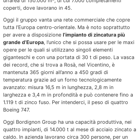
un’area di 150.000 m
, di cui 7.000 completamenti
coperti, dove lavorano in 45.
Oggi il gruppo vanta una rete commerciale che copre
tutta l’Europa centro-orientale. Ma è noto soprattutto
per avere a disposizione
l’impianto di zincatura più
grande d’Europa
, l’unico che si possa usare per le maxi
opere per le quali si utilizzano singoli elementi
giganteschi e con una portata di 30 t di peso. La vasca
dei record, che si trova a Rosà, nel Vicentino, è
mantenuta 365 giorni all’anno a 450 gradi di
temperatura grazie ad un forno tecnologicamente
avanzato: misura 16,5 m in lunghezza, 2,8 m in
larghezza e 3,4 m in profondità e può contenere fino a
1.119 t di zinco fuso. Per intenderci, il peso di quattro
Boeing 747.
Oggi Bordignon Group ha una capacità produttiva, nei
quattro impianti, di 14.000 t al mese di acciaio zincato a
caldo. In azienda lavorano circa 300 persone, per un