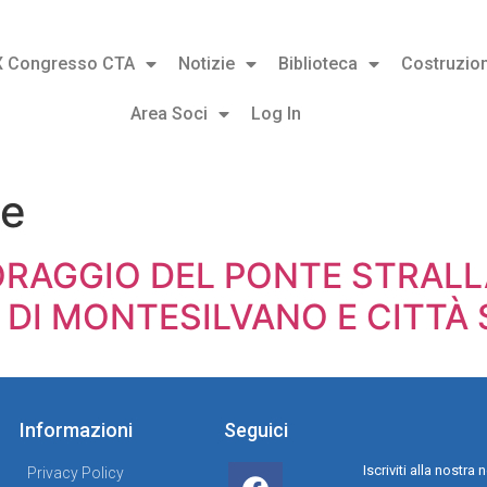
X Congresso CTA
Notizie
Biblioteca
Costruzion
Area Soci
Log In
de
TORAGGIO DEL PONTE STRALL
 DI MONTESILVANO E CITTÀ 
Informazioni
Seguici
Iscriviti alla nostr
Privacy Policy