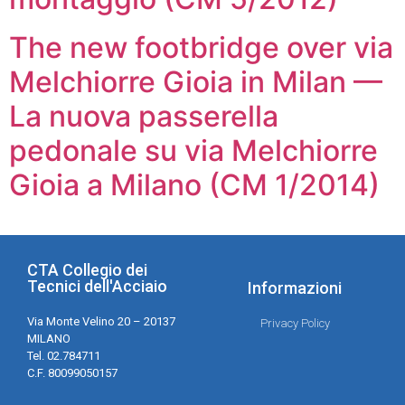
The new footbridge over via
Melchiorre Gioia in Milan —
La nuova passerella
pedonale su via Melchiorre
Gioia a Milano (CM 1/2014)
CTA Collegio dei
Tecnici dell'Acciaio
Informazioni
Via Monte Velino 20 – 20137
Privacy Policy
MILANO
Tel. 02.784711
C.F. 80099050157