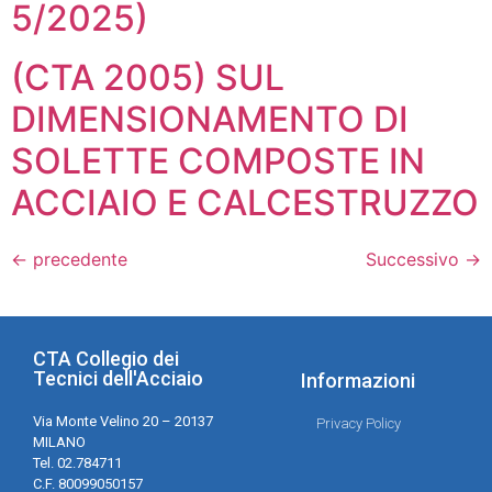
5/2025)
(CTA 2005) SUL
DIMENSIONAMENTO DI
SOLETTE COMPOSTE IN
ACCIAIO E CALCESTRUZZO
←
precedente
Successivo
→
CTA Collegio dei
Tecnici dell'Acciaio
Informazioni
Via Monte Velino 20 – 20137
Privacy Policy
MILANO
Tel. 02.784711
C.F. 80099050157