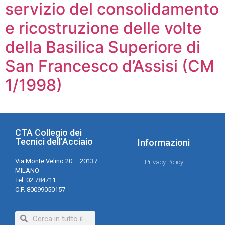
servizio del consolidamento
e ricostruzione delle volte
della Basilica Superiore di
San Francesco d’Assisi (CM
1/1998)
CTA Collegio dei
Tecnici dell'Acciaio
Informazioni
Via Monte Velino 20 – 20137
Privacy Policy
MILANO
Tel. 02.784711
C.F. 80099050157