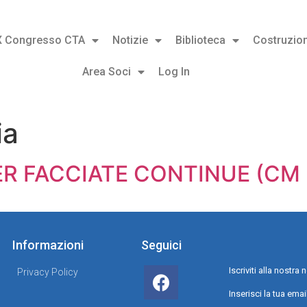
X Congresso CTA
Notizie
Biblioteca
Costruzion
Area Soci
Log In
ia
ER FACCIATE CONTINUE (CM 
Informazioni
Seguici
Iscriviti alla nostr
Privacy Policy
Inserisci la tua emai