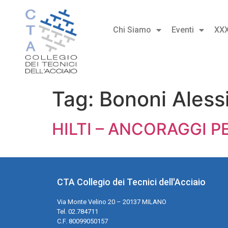
Chi Siamo
Eventi
XX
Tag:
Bononi Aless
HILTI – ANCORAGGI P
CTA Collegio dei Tecnici dell'Acciaio
Via Monte Velino 20 – 20137 MILANO
Tel. 02.784711
C.F. 80099050157