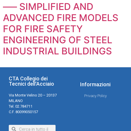
—– SIMPLIFIED AND
ADVANCED FIRE MODELS
FOR FIRE SAFETY
ENGINEERING OF STEEL
INDUSTRIAL BUILDINGS
CTA Collegio dei
Tecnici dell'Acciaio
Informazioni
Via Monte Velino 20 – 20137
Privacy Policy
MILANO
Tel. 02.784711
C.F. 80099050157