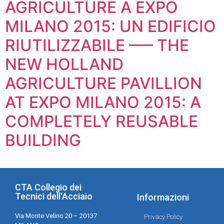
AGRICULTURE A EXPO
MILANO 2015: UN EDIFICIO
RIUTILIZZABILE —– THE
NEW HOLLAND
AGRICULTURE PAVILLION
AT EXPO MILANO 2015: A
COMPLETELY REUSABLE
BUILDING
CTA Collegio dei
Tecnici dell'Acciaio
Informazioni
Via Monte Velino 20 – 20137
Privacy Policy