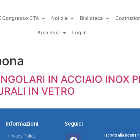
X Congresso CTA
Notizie
Biblioteca
Costruzion
Area Soci
Log In
mona
 ANGOLARI IN ACCIAIO INOX
URALI IN VETRO
Informazioni
Seguici
Iscriviti alla nostr
Privacy Policy