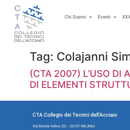
Chi Siamo
Eventi
XX
Tag:
Colajanni Si
(CTA 2007) L’USO DI
DI ELEMENTI STRUTT
CTA Collegio dei Tecnici dell'Acciaio
Via Monte Velino 20 – 20137 MILANO