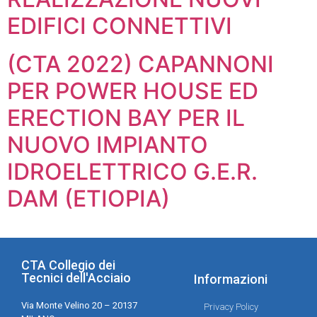
EDIFICI CONNETTIVI
(CTA 2022) CAPANNONI
PER POWER HOUSE ED
ERECTION BAY PER IL
NUOVO IMPIANTO
IDROELETTRICO G.E.R.
DAM (ETIOPIA)
CTA Collegio dei
Tecnici dell'Acciaio
Informazioni
Via Monte Velino 20 – 20137
Privacy Policy