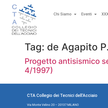
Chi Siamo
Eventi
XX
Tag:
de Agapito P
Progetto antisismico 
4/1997)
CTA Collegio dei Tecnici dell'Acciaio
Via Monte Velino 20 – 20137 MILANO