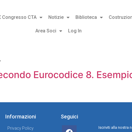
X Congresso CTA
Notizie
Biblioteca
Costruzion
Area Soci
Log In
.
secondo Eurocodice 8. Esemp
Informazioni
Seguici
Iscriviti alla nostr
Privacy Policy