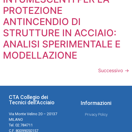
PROTEZIONE
ANTINCENDIO DI
STRUTTURE IN ACCIAIO:
ANALISI SPERIMENTALE E
MODELLAZIONE
Successivo
→
CTA Collegio dei
Tecnici dell'Acciaio
Informazioni
Via Monte Velino 20 – 20137
Privacy Policy
MILANO
Tel. 02.784711
C.F. 80099050157