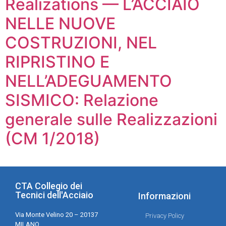
Realizations — L’ACCIAIO
NELLE NUOVE
COSTRUZIONI, NEL
RIPRISTINO E
NELL’ADEGUAMENTO
SISMICO: Relazione
generale sulle Realizzazioni
(CM 1/2018)
CTA Collegio dei
Tecnici dell'Acciaio
Informazioni
Via Monte Velino 20 – 20137
Privacy Policy
MILANO