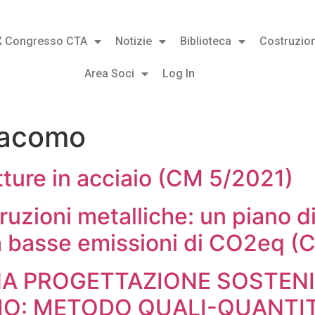
X Congresso CTA
Notizie
Biblioteca
Costruzion
Area Soci
Log In
iacomo
utture in acciaio (CM 5/2021)
truzioni metalliche: un piano 
 a basse emissioni di CO2eq (
NA PROGETTAZIONE SOSTENI
IO: METODO QUALI-QUANTIT