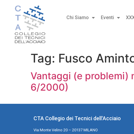
Chi Siamo
Eventi
XX
Tag:
Fusco Amint
Vantaggi (e problemi) n
6/2000)
CTA Collegio dei Tecnici dell'Acciaio
Via Monte Velino 20 – 20137 MILANO