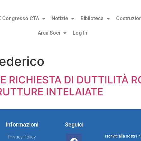
X Congresso CTA
Notizie
Biblioteca
Costruzion
Area Soci
Log In
ederico
 E RICHIESTA DI DUTTILITÀ 
TRUTTURE INTELAIATE
Informazioni
Seguici
Iscriviti alla nostr
Privacy Policy