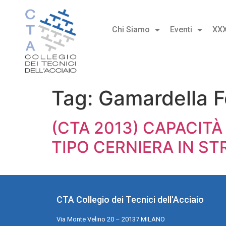
Chi Siamo
Eventi
XX
Tag:
Gamardella F
(CTA 2013) CAPACITÀ
TIPO CERNIERA IN S
CTA Collegio dei Tecnici dell'Acciaio
Via Monte Velino 20 – 20137 MILANO