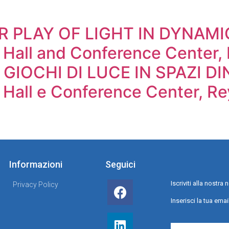
R PLAY OF LIGHT IN DYNAMI
 Hall and Conference Center, 
GIOCHI DI LUCE IN SPAZI DI
 Hall e Conference Center, Re
Informazioni
Seguici
Iscriviti alla nostr
Privacy Policy
Inserisci la tua emai