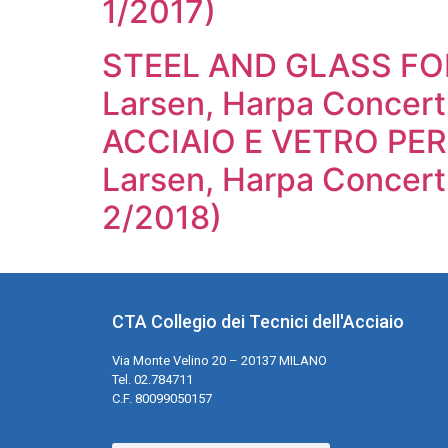
1/2017)
STEEL AND GLASS FO
Larsen, Harpa Concert
ACCIAIO E VETRO PER 
Larsen, Harpa Concert
2/2018)
CTA Collegio dei Tecnici dell'Acciaio
Via Monte Velino 20 – 20137 MILANO
Tel. 02.784711
C.F. 80099050157