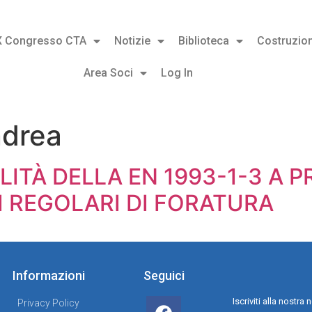
X Congresso CTA
Notizie
Biblioteca
Costruzion
Area Soci
Log In
drea
LITÀ DELLA EN 1993-1-3 A P
I REGOLARI DI FORATURA
Informazioni
Seguici
Iscriviti alla nostr
Privacy Policy