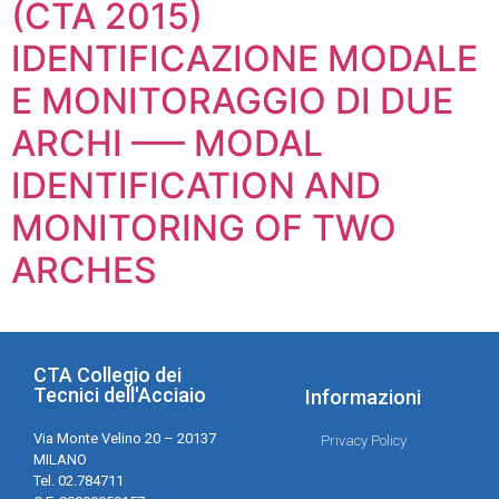
(CTA 2015)
IDENTIFICAZIONE MODALE
E MONITORAGGIO DI DUE
ARCHI —– MODAL
IDENTIFICATION AND
MONITORING OF TWO
ARCHES
CTA Collegio dei
Tecnici dell'Acciaio
Informazioni
Via Monte Velino 20 – 20137
Privacy Policy
MILANO
Tel. 02.784711