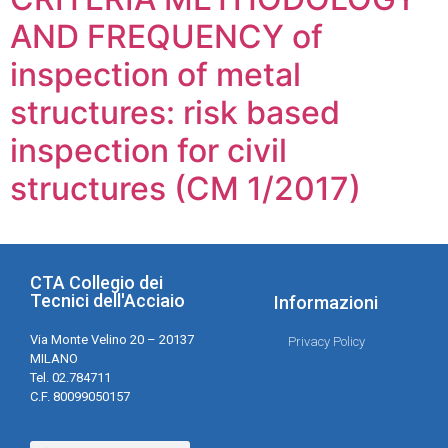
AND FREQUENCY of
inspection of metal
structures: risk based
inspection for civil
structures (CM 1/2017)
CTA Collegio dei
Tecnici dell'Acciaio
Informazioni
Via Monte Velino 20 – 20137
Privacy Policy
MILANO
Tel. 02.784711
C.F. 80099050157