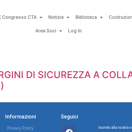
X Congresso CTA
Notizie
Biblioteca
Costruzion
Area Soci
Log In
RGINI DI SICUREZZA A COL
)
Informazioni
Seguici
Iscriviti alla nostr
Privacy Policy