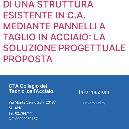
DI UNA STRUTTURA
ESISTENTE IN C.A.
MEDIANTE PANNELLI A
TAGLIO IN ACCIAIO: LA
SOLUZIONE PROGETTUALE
PROPOSTA
CTA Collegio dei
Tecnici dell'Acciaio
Informazioni
Via Monte Velino 20 – 20137
Privacy Policy
MILANO
Tel. 02.784711
C.F. 80099050157