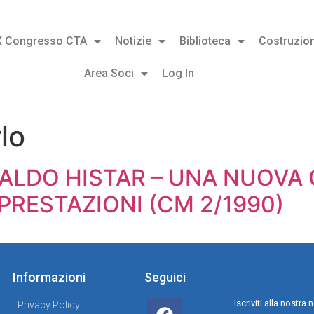
X Congresso CTA
Notizie
Biblioteca
Costruzion
Area Soci
Log In
lo
 CALDO HISTAR – UNA NUOVA
PRESTAZIONI (CM 2/1990)
Informazioni
Seguici
Iscriviti alla nostr
Privacy Policy