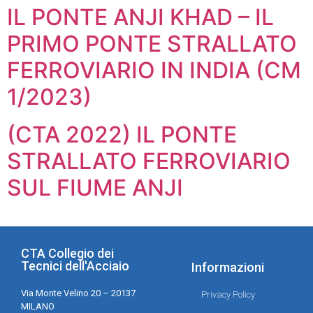
IL PONTE ANJI KHAD – IL
PRIMO PONTE STRALLATO
FERROVIARIO IN INDIA (CM
1/2023)
(CTA 2022) IL PONTE
STRALLATO FERROVIARIO
SUL FIUME ANJI
CTA Collegio dei
Tecnici dell'Acciaio
Informazioni
Via Monte Velino 20 – 20137
Privacy Policy
MILANO