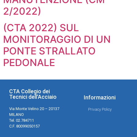
2/2022)
(CTA 2022) SUL
MONITORAGGIO DI UN
PONTE STRALLATO
PEDONALE
CTA Collegio dei
Tecnici dell'Acciaio
Informazioni
Via Monte Velino 20 – 20137
Privacy Policy
MILANO
Tel. 02.784711
C.F. 80099050157