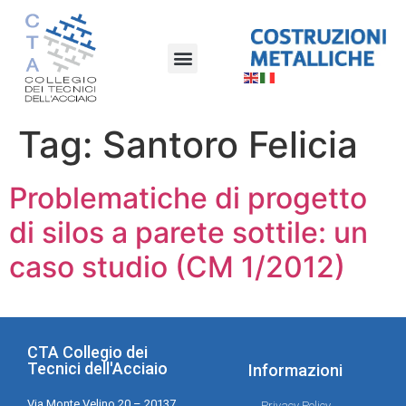
Tag:
Santoro Felicia
Problematiche di progetto
di silos a parete sottile: un
caso studio (CM 1/2012)
CTA Collegio dei
Tecnici dell'Acciaio
Informazioni
Via Monte Velino 20 – 20137
Privacy Policy