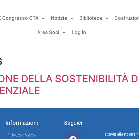
X Congresso CTA
Notizie
Biblioteca
Costruzion
Area Soci
Log In
s
ONE DELLA SOSTENIBILITÀ D
TENZIALE
Informazioni
Seguici
Iscriviti alla nostr
Privacy Policy