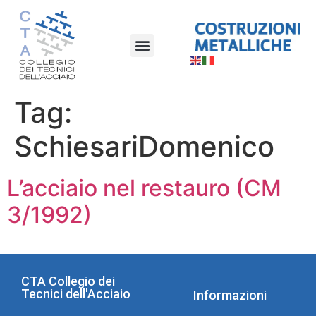
Tag:
SchiesariDomenico
L’acciaio nel restauro (CM
3/1992)
CTA Collegio dei
Tecnici dell'Acciaio
Informazioni