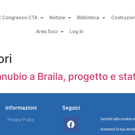
X Congresso CTA
Notizie
Biblioteca
Costruzion
Area Soci
Log In
ri
anubio a Braila, progetto e st
Informazioni
Seguici
Iscriviti alla nostr
Privacy Policy
Inserisci la tua emai