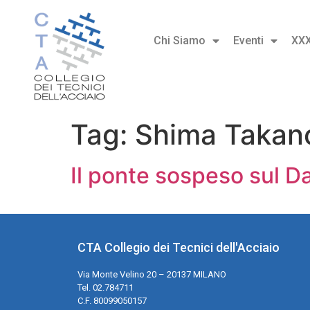
Chi Siamo
Eventi
XX
Tag:
Shima Takano
Il ponte sospeso sul D
CTA Collegio dei Tecnici dell'Acciaio
Via Monte Velino 20 – 20137 MILANO
Tel. 02.784711
C.F. 80099050157