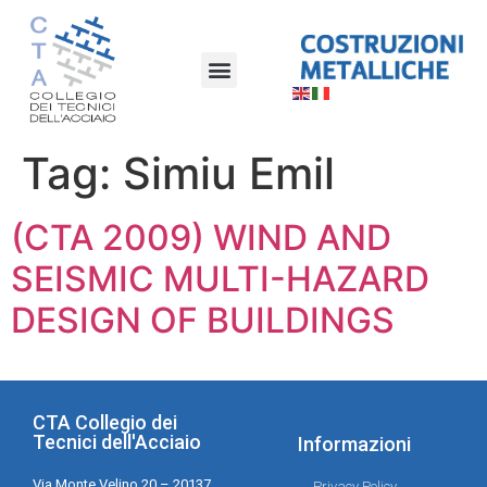
Tag:
Simiu Emil
(CTA 2009) WIND AND
SEISMIC MULTI-HAZARD
DESIGN OF BUILDINGS
CTA Collegio dei
Tecnici dell'Acciaio
Informazioni
Via Monte Velino 20 – 20137
Privacy Policy