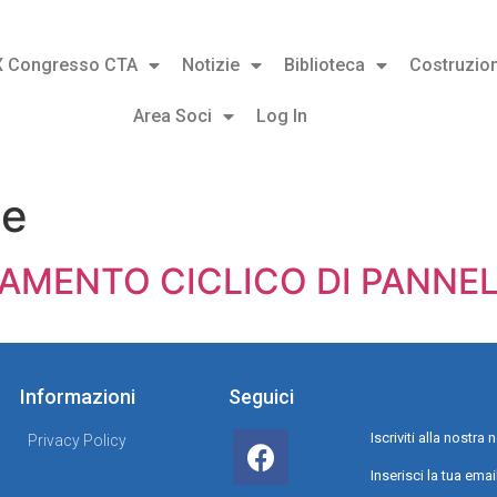
X Congresso CTA
Notizie
Biblioteca
Costruzion
Area Soci
Log In
le
MENTO CICLICO DI PANNELL
Informazioni
Seguici
Iscriviti alla nostr
Privacy Policy
Inserisci la tua emai