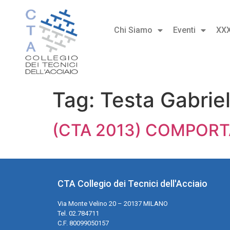
Chi Siamo
Eventi
XX
Tag:
Testa Gabrie
(CTA 2013) COMPORTA
CTA Collegio dei Tecnici dell'Acciaio
Via Monte Velino 20 – 20137 MILANO
Tel. 02.784711
C.F. 80099050157