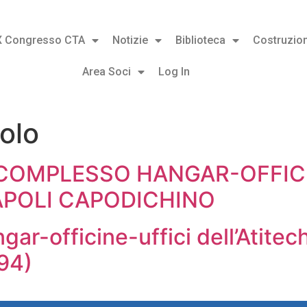
X Congresso CTA
Notizie
Biblioteca
Costruzion
Area Soci
Log In
olo
 COMPLESSO HANGAR-OFFICIN
APOLI CAPODICHINO
ar-officine-uffici dell’Atitech
94)