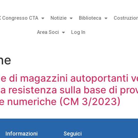
X Congresso CTA
Notizie
Biblioteca
Costruzion
Area Soci
Log In
ne
ne di magazzini autoportanti v
alta resistenza sulla base di pr
e e numeriche (CM 3/2023)
Informazioni
Seguici