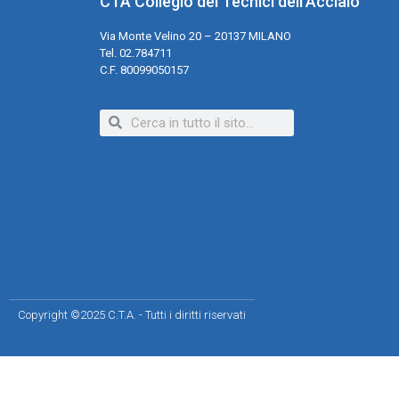
CTA Collegio dei Tecnici dell'Acciaio
Via Monte Velino 20 – 20137 MILANO
Tel. 02.784711
C.F. 80099050157
Copyright ©2025 C.T.A. - Tutti i diritti riservati