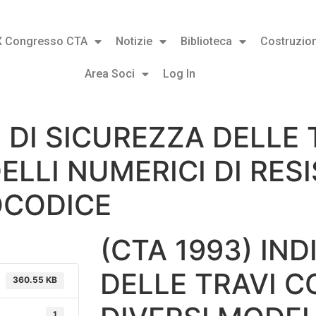
X Congresso CTA
Notizie
Biblioteca
Costruzion
Area Soci
Log In
CI DI SICUREZZA DELL
ELLI NUMERICI DI RES
OCODICE
(CTA 1993) IND
DELLE TRAVI 
360.55 KB
1