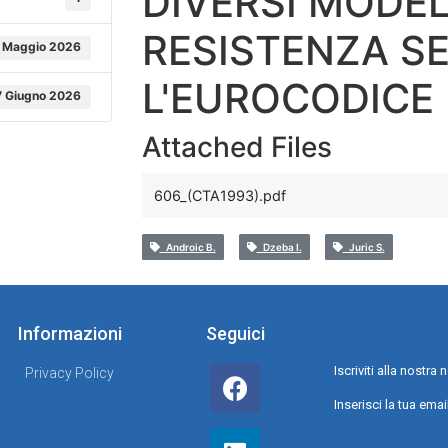
DIVERSI MODEL
RESISTENZA S
 Maggio 2026
L'EUROCODICE
7 Giugno 2026
Attached Files
606_(CTA1993).pdf
Androic B.
Dzeba I.
Juric S.
Informazioni
Seguici
Iscriviti alla nostr
Privacy Policy
Inserisci la tua emai