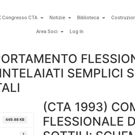
X Congresso CTA
Notizie
Biblioteca
Costruzion
Area Soci
Log In
PORTAMENTO FLESSIONA
 INTELAIATI SEMPLICI
ALI
(CTA 1993) C
FLESSIONALE D
449.98 KB
1