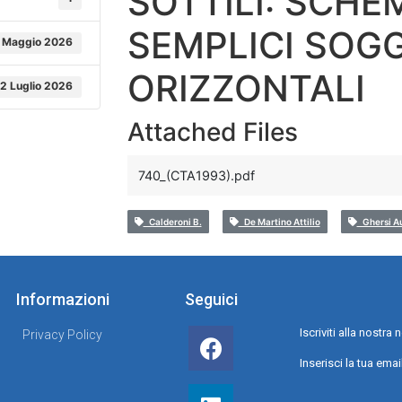
SOTTILI: SCHEM
SEMPLICI SOGG
 Maggio 2026
ORIZZONTALI
2 Luglio 2026
Attached Files
740_(CTA1993).pdf
Calderoni B.
De Martino Attilio
Ghersi Au
Informazioni
Seguici
Iscriviti alla nostr
Privacy Policy
Inserisci la tua emai