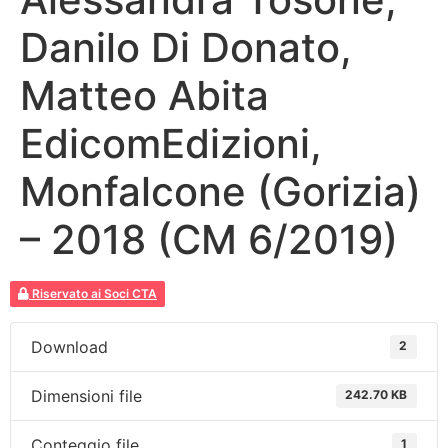
Danilo Di Donato,
Matteo Abita
EdicomEdizioni,
Monfalcone (Gorizia)
– 2018 (CM 6/2019)
Riservato ai Soci CTA
Download
2
Dimensioni file
242.70 KB
Conteggio file
1