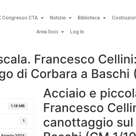
X Congresso CTA
Notizie
Biblioteca
Costruzion
Area Soci
Log In
cala. Francesco Cellini:
ago di Corbara a Baschi
Acciaio e piccol
Francesco Cellin
1.18 MB
canottaggio sul
1
 Agosto 2024