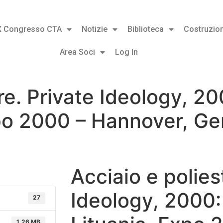
X Congresso CTA
Notizie
Biblioteca
Costruzion
Area Soci
Log In
re. Private Ideology, 2
xpo 2000 – Hannover, G
Acciaio e polies
Ideology, 2000:
27
1.26 MB