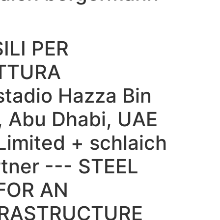
ILI PER
TTURA
tadio Hazza Bin
, Abu Dhabi, UAE
Limited + schlaich
tner --- STEEL
FOR AN
FRASTRUCTURE