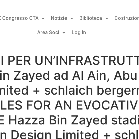
X Congresso CTA
Notizie
Biblioteca
Costruzion
Area Soci
Log In
LI PER UN’INFRASTRU
in Zayed ad Al Ain, Ab
mited + schlaich berge
ILES FOR AN EVOCATIV
azza Bin Zayed stadiu
n Design Limited + sch