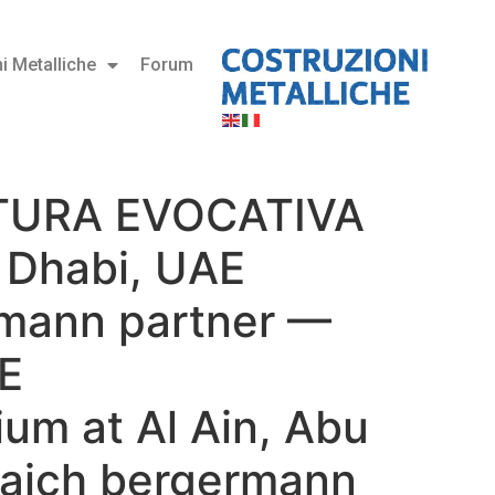
i Metalliche
Forum
TTURA EVOCATIVA
u Dhabi, UAE
rmann partner —
E
m at Al Ain, Abu
laich bergermann