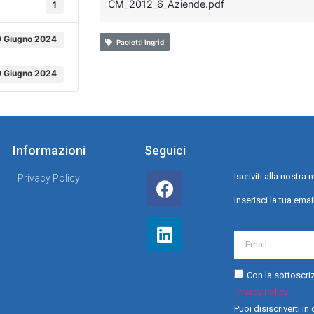
CM_2012_6_Aziende.pdf
1
9 Giugno 2024
Paoletti Ingrid
9 Giugno 2024
Informazioni
Seguici
Iscriviti alla nostr
Privacy Policy
Inserisci la tua emai
Con la sottoscriz
Privacy Policy
Puoi disiscriverti i