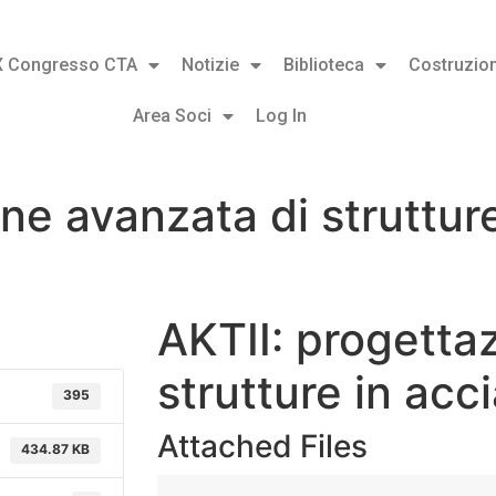
X Congresso CTA
Notizie
Biblioteca
Costruzion
Area Soci
Log In
ne avanzata di struttur
AKTII: progetta
strutture in acc
395
Attached Files
434.87 KB