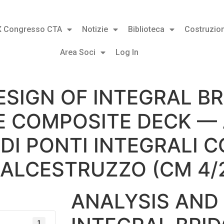
X Congresso CTA
Notizie
Biblioteca
Costruzion
Area Soci
Log In
ESIGN OF INTEGRAL B
 COMPOSITE DECK — A
DI PONTI INTEGRALI 
CALCESTRUZZO (CM 4/
ANALYSIS AND
1