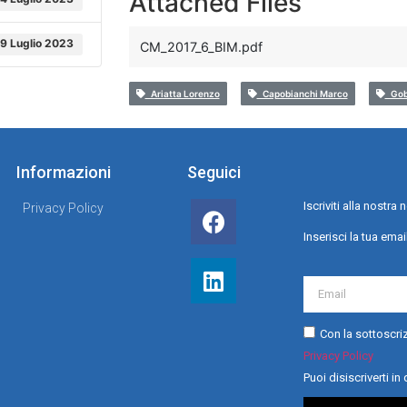
Attached Files
9 Luglio 2023
CM_2017_6_BIM.pdf
Ariatta Lorenzo
Capobianchi Marco
Gobb
Informazioni
Seguici
Iscriviti alla nostr
Privacy Policy
Inserisci la tua emai
Con la sottoscriz
Privacy Policy
Puoi disiscriverti i