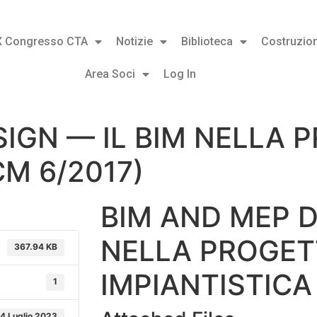
X Congresso CTA
Notizie
Biblioteca
Costruzion
Area Soci
Log In
SIGN — IL BIM NELLA 
CM 6/2017)
BIM AND MEP D
NELLA PROGET
367.94 KB
IMPIANTISTICA
1
4 Luglio 2023