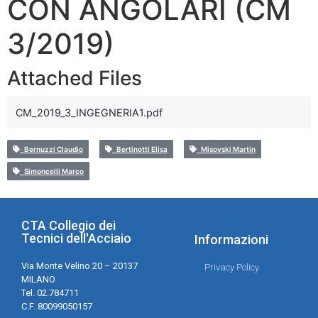
CON ANGOLARI (CM
3/2019)
Attached Files
CM_2019_3_INGEGNERIA1.pdf
Bernuzzi Claudio
Bertinotti Elisa
Misovski Martin
Simoncelli Marco
CTA Collegio dei
Tecnici dell'Acciaio
Informazioni
Via Monte Velino 20 – 20137
Privacy Policy
MILANO
Tel. 02.784711
C.F. 80099050157