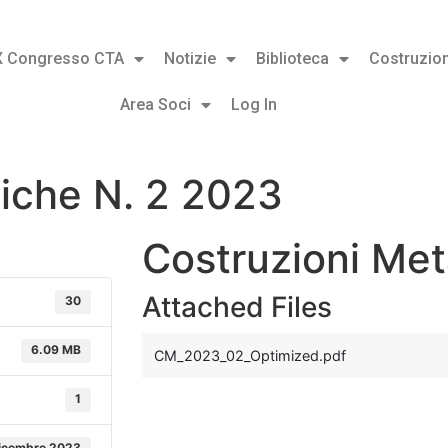
X Congresso CTA
Notizie
Biblioteca
Costruzion
Area Soci
Log In
liche N. 2 2023
Costruzioni Met
Attached Files
30
6.09 MB
CM_2023_02_Optimized.pdf
1
icembre 2023