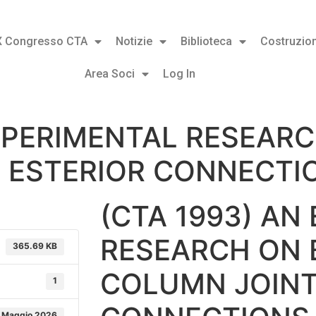
X Congresso CTA
Notizie
Biblioteca
Costruzion
Area Soci
Log In
EXPERIMENTAL RESEAR
 ESTERIOR CONNECTI
(CTA 1993) AN
RESEARCH ON 
365.69 KB
COLUMN JOINT
1
 Maggio 2026