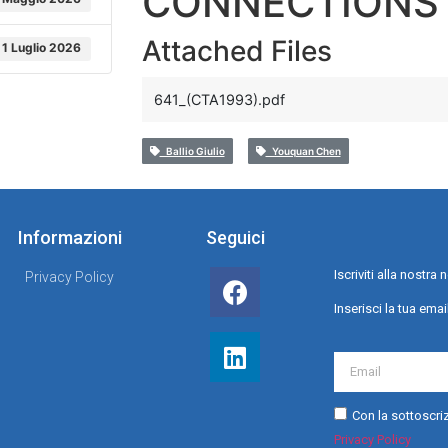
CONNECTIONS
Attached Files
1 Luglio 2026
641_(CTA1993).pdf
Ballio Giulio
Youquan Chen
Informazioni
Seguici
Iscriviti alla nostr
Privacy Policy
Inserisci la tua emai
Con la sottoscriz
Privacy Policy