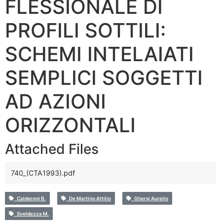
FLESSIONALE DI
PROFILI SOTTILI:
SCHEMI INTELAIATI
SEMPLICI SOGGETTI
AD AZIONI
ORIZZONTALI
Attached Files
740_(CTA1993).pdf
Calderoni B.
De Martino Attilio
Ghersi Aurelio
Sveldezza M.